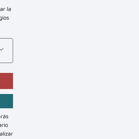
ar la
gios
arás
ario
alizar