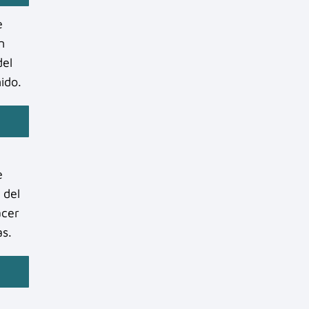
e
n
del
ido.
e
 del
acer
as.