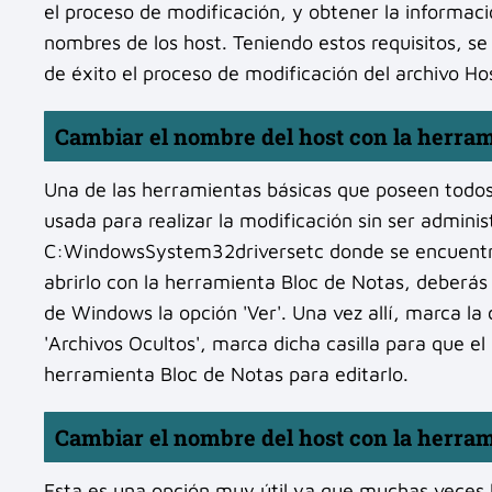
el proceso de modificación, y obtener la informació
nombres de los host. Teniendo estos requisitos, s
de éxito el proceso de modificación del archivo Ho
Cambiar el nombre del host con la herram
Una de las herramientas básicas que poseen todos 
usada para realizar la modificación sin ser adminis
C:WindowsSystem32driversetc donde se encuentra e
abrirlo con la herramienta Bloc de Notas, deberás 
de Windows la opción 'Ver'. Una vez allí, marca la 
'Archivos Ocultos', marca dicha casilla para que el 
herramienta Bloc de Notas para editarlo.
Cambiar el nombre del host con la herram
Esta es una opción muy útil ya que muchas veces lo