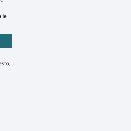
 la
esto,