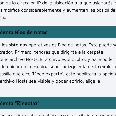
n de la dirección IP de la ubicación a la que asignarás l
e simplifica considerablemente y aumentan las posibilid
sts.
ienta Bloc de notas
los sistemas operativos es Bloc de notas. Esta puede s
trador. Primero, tendrás que dirigirte a la carpeta
l archivo Hosts. El archivo está oculto, y para poder
de ubicar en la esquina superior izquierda de tu explor
casilla que dice 'Modo experto', esto habilitará la opción
archivo Hosts sea visible y poder abrirlo, elige la
ienta "Ejecutar"
s usuarios prefieren ahorrarse el sacrificio de tener q