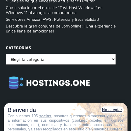
5 Señales de que Necesitas Actualizar tu Router
Cómo solucionar el error de "Task Host Windows" en
Windows 11 al apagar la computadora
Servidores Amazon AWS: Potencia y Escalabilidad
Descubre la gran conjunta de Jonyonline: ¡Una experiencia
única llena de emociones!
CATEGORÍAS
PAGINAS LEGALES:
Bienvenida
No aceptar
POLÍTICA DE PRIVACIDAD
Con nuestros 105
socios
, nosotros queremos almacenar y acceder
POLÍTICA DE COOKIES
a información en sus dispositivos (cookies, píxeles en correos
electrónicos, etc.), combinar y transmitir entre socios sus datos
AVISO LEGAL
personales, ya sean recopilados en este sitio o en nuestros correos,