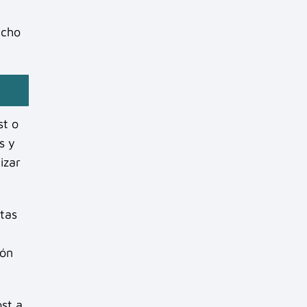
icho
st o
s y
izar
ntas
ión
st a