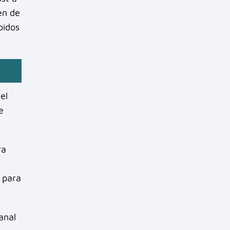
en de
pidos
el
e
ra
s para
anal