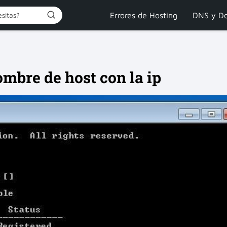
Errores de Hosting
DNS y Do
mbre de host con la ip