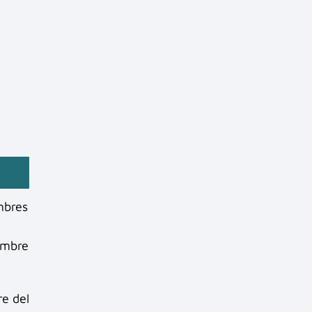
mbres
nombre
re del