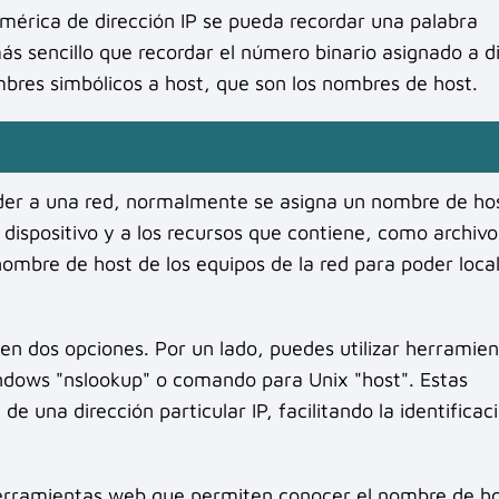
mérica de dirección IP se pueda recordar una palabra
s sencillo que recordar el número binario asignado a d
mbres simbólicos a host, que son los nombres de host.
der a una red, normalmente se asigna un nombre de ho
l dispositivo y a los recursos que contiene, como archivo
nombre de host de los equipos de la red para poder local
en dos opciones. Por un lado, puedes utilizar herramie
dows "nslookup" o comando para Unix "host". Estas
 una dirección particular IP, facilitando la identificac
herramientas web que permiten conocer el nombre de ho