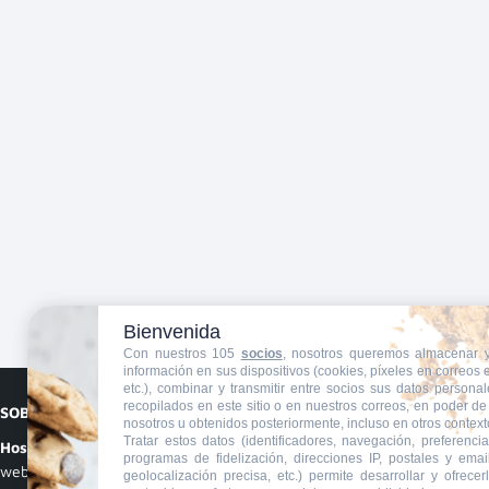
Bienvenida
Con nuestros 105
socios
, nosotros queremos almacenar 
información en sus dispositivos (cookies, píxeles en correos e
etc.), combinar y transmitir entre socios sus datos persona
recopilados en este sitio o en nuestros correos, en poder d
SOBRE NOSOTROS:
ENTRADAS RECIENTES
nosotros u obtenidos posteriormente, incluso en otros context
Tratar estos datos (identificadores, navegación, preferenci
Soluciones Caseras para
Hostings.One:
Somos una
programas de fidelización, direcciones IP, postales y email
problemas de host de red
web dedicada a resolver
geolocalización precisa, etc.) permite desarrollar y ofrecerl
perdido