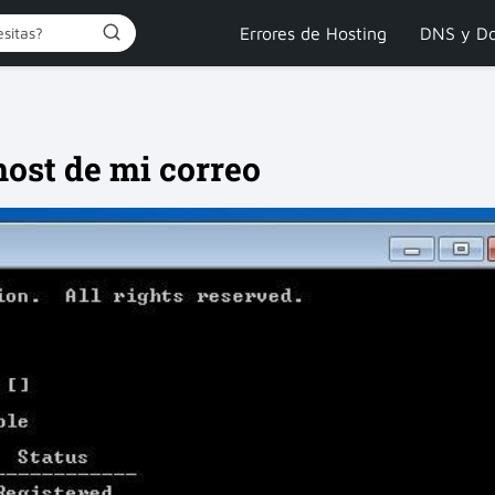
Errores de Hosting
DNS y Do
host de mi correo