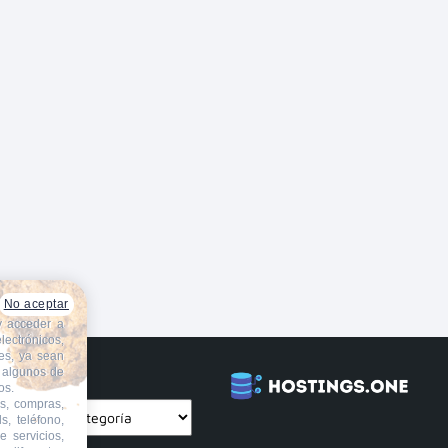
No aceptar
y acceder a
lectrónicos,
les, ya sean
e algunos de
CATEGORÍAS
os.
as, compras,
s, teléfono,
e servicios,