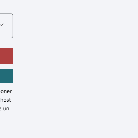
poner
 host
e un