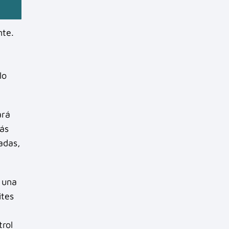
nte.
lo
ará
más
adas,
r una
ites
trol