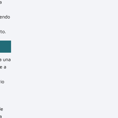
a
iendo
to.
a una
e a
io
de
a