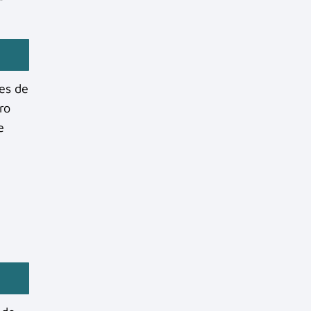
es de
ro
e